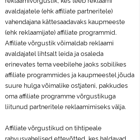
reklaamivõrgustik, kes teeb reklaami
avaldajatele (ehk affiliate partneritele)
vahendajana kättesaadavaks kaupmeeste
(ehk reklaamijate) affiliate programmid.
Affiliate võrgustik võimaldab reklaami
avaldajatel lihtsalt leida ja osaleda
erinevates tema veebilehe jaoks sobilikes
affiliate programmides ja kaupmeestel jõuda
suure hulga võimalike ostjateni, pakkudes
oma affiliate programme võrgustikuga
liitunud partneritele reklaamimiseks välja.
Affiliate võrgustikud on tihtipeale
rahvusvahelised ettevõtted, kes haldavad